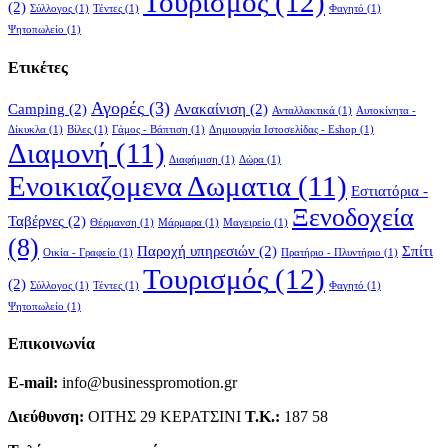
Τουρισμός
(12)
(2)
Σύλλογος
(1)
Τέντες
(1)
Φαγητό
(1)
Ψητοπωλείο
(1)
Ετικέτες
Αγορές
(3)
Camping
(2)
Ανακαίνιση
(2)
Ανταλλακτικά
(1)
Αυτοκίνητα -
Δίκυκλα
(1)
Βίλες
(1)
Γάμος - Βάπτιση
(1)
Δημιουργία Ιστοσελίδας - Eshop
(1)
Διαμονή
(11)
Διαφήμιση
(1)
Δώρα
(1)
Ενοικιαζομενα Δωματια
(11)
Εστιατόρια -
Ξενοδοχεία
Ταβέρνες
(2)
Θέρμανση
(1)
Μάρμαρα
(1)
Μαγειρείο
(1)
(8)
Παροχή υπηρεσιών
(2)
Σπίτι
Οικία - Γραφείο
(1)
Πρατήριο - Πλυντήριο
(1)
Τουρισμός
(12)
(2)
Σύλλογος
(1)
Τέντες
(1)
Φαγητό
(1)
Ψητοπωλείο
(1)
Επικοινωνία
E-mail:
info@businesspromotion.gr
Διεύθυνση:
ΟΙΤΗΣ 29 ΚΕΡΑΤΣΙΝΙ
Τ.Κ.:
187 58