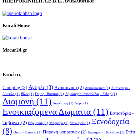
ΗΠΕΙΡΟΚΙΝΗΣΗ Α.Ε.Β.Ε. Ανταλλακτικά
Korali House
Mrcar24.gr
Ετικέτες
Αγορές
(3)
Camping
(2)
Ανακαίνιση
(2)
Ανταλλακτικά
(1)
Αυτοκίνητα -
Δίκυκλα
(1)
Βίλες
(1)
Γάμος - Βάπτιση
(1)
Δημιουργία Ιστοσελίδας - Eshop
(1)
Διαμονή
(11)
Διαφήμιση
(1)
Δώρα
(1)
Ενοικιαζομενα Δωματια
(11)
Εστιατόρια -
Ξενοδοχεία
Ταβέρνες
(2)
Θέρμανση
(1)
Μάρμαρα
(1)
Μαγειρείο
(1)
(8)
Παροχή υπηρεσιών
(2)
Σπίτι
Οικία - Γραφείο
(1)
Πρατήριο - Πλυντήριο
(1)