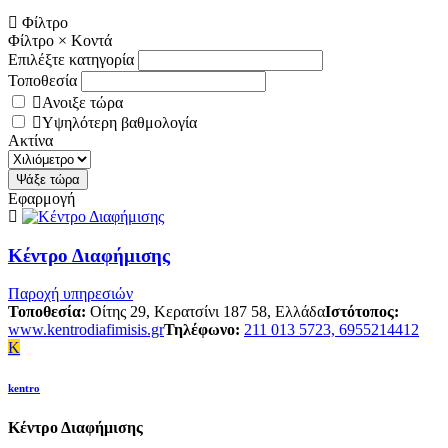
Φίλτρο
Φίλτρο
×
Κοντά
Επιλέξτε κατηγορία
Τοποθεσία
Ανοιξε τώρα
Υψηλότερη βαθμολογία
Ακτίνα
Εφαρμογή
Κέντρο Διαφήμισης
Παροχή υπηρεσιών
Τοποθεσία:
Οίτης 29, Κερατσίνι 187 58, Ελλάδα
Ιστότοπος:
www.kentrodiafimisis.gr
Τηλέφωνο:
211 013 5723, 6955214412
K
kentro
Κέντρο Διαφήμισης