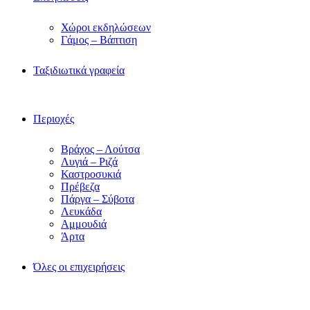
Χώροι εκδηλώσεων
Γάμος – Βάπτιση
Ταξιδιωτικά γραφεία
Περιοχές
Βράχος – Λούτσα
Λυγιά – Ριζά
Καστροσυκιά
Πρέβεζα
Πάργα – Σύβοτα
Λευκάδα
Αμμουδιά
Άρτα
Όλες οι επιχειρήσεις