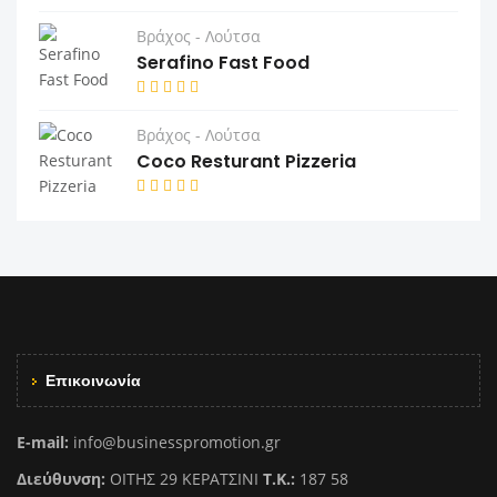
Βράχος - Λούτσα
Serafino Fast Food
Βράχος - Λούτσα
Coco Resturant Pizzeria
Επικοινωνία
E-mail:
info@businesspromotion.gr
Διεύθυνση:
ΟΙΤΗΣ 29 ΚΕΡΑΤΣΙΝΙ
Τ.Κ.:
187 58